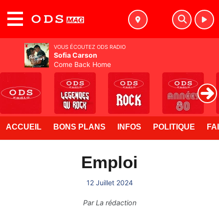
MENU
VOUS ÉCOUTEZ ODS RADIO
Sofia Carson
Come Back Home
ACCUEIL
BONS PLANS
INFOS
POLITIQUE
FA
Emploi
12 Juillet 2024
Par
La rédaction