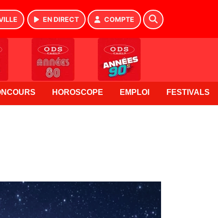
VILLE
EN DIRECT
COMPTE
ONCOURS
HOROSCOPE
EMPLOI
FESTIVALS