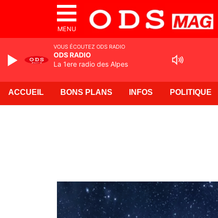
MENU
VOUS ÉCOUTEZ ODS RADIO
ODS RADIO
La 1ere radio des Alpes
ACCUEIL
BONS PLANS
INFOS
POLITIQUE