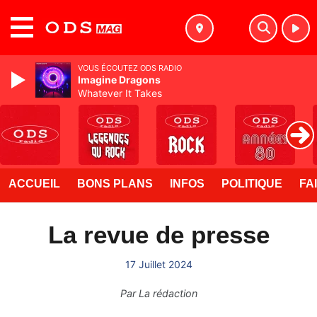
MENU
VOUS ÉCOUTEZ ODS RADIO
Imagine Dragons
Whatever It Takes
ACCUEIL
BONS PLANS
INFOS
POLITIQUE
FA
La revue de presse
17 Juillet 2024
Par
La rédaction