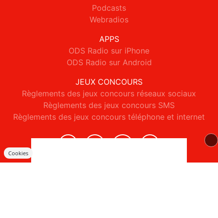
Podcasts
Webradios
APPS
ODS Radio sur iPhone
ODS Radio sur Android
JEUX CONCOURS
Règlements des jeux concours réseaux sociaux
Règlements des jeux concours SMS
Règlements des jeux concours téléphone et internet
Cookies
© 2026 ODS Radio Tous droits réservés.
Signaler un contenu
-
Mentions légales
-
Politique de cookies
-
Contact