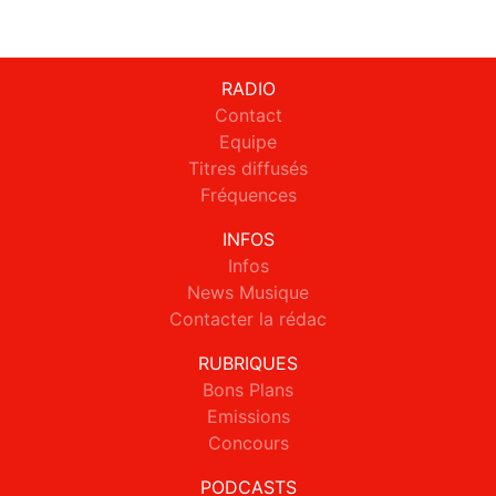
RADIO
Contact
Equipe
Titres diffusés
Fréquences
INFOS
Infos
News Musique
Contacter la rédac
RUBRIQUES
Bons Plans
Emissions
Concours
PODCASTS