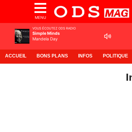
MENU
VOUS ÉCOUTEZ ODS RADIO
Simple Minds
Mandela Day
ACCUEIL
BONS PLANS
INFOS
POLITIQUE
I