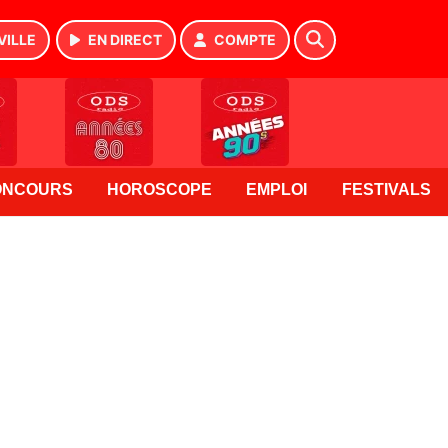
VILLE
EN DIRECT
COMPTE
ONCOURS
HOROSCOPE
EMPLOI
FESTIVALS