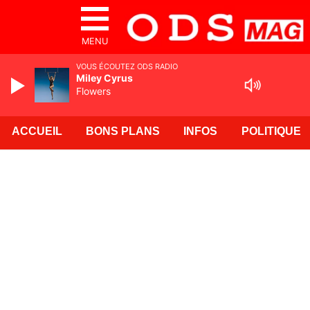
MENU
VOUS ÉCOUTEZ ODS RADIO
Miley Cyrus
Flowers
ACCUEIL
BONS PLANS
INFOS
POLITIQUE