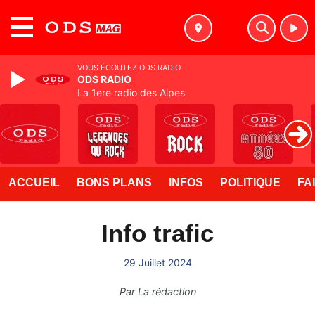
MENU
VOUS ÉCOUTEZ ODS RADIO
ODS RADIO
La 1ere radio des Alpes
ACCUEIL
BONS PLANS
INFOS
POLITIQUE
FA
Info trafic
29 Juillet 2024
Par
La rédaction