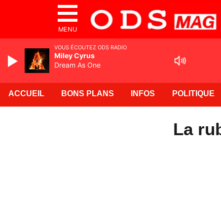
MENU
VOUS ÉCOUTEZ ODS RADIO
Miley Cyrus
Dream As One
ACCUEIL
BONS PLANS
INFOS
POLITIQUE
La ru