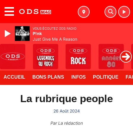
MENU
VOUS ÉCOUTEZ ODS RADIO
P!nk
Just Give Me A Reason
ACCUEIL
BONS PLANS
INFOS
POLITIQUE
FA
La rubrique people
26 Août 2024
Par
La rédaction