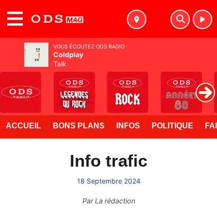
MENU
VOUS ÉCOUTEZ ODS RADIO
Coldplay
Talk
ACCUEIL
BONS PLANS
INFOS
POLITIQUE
FA
Info trafic
18 Septembre 2024
Par
La rédaction