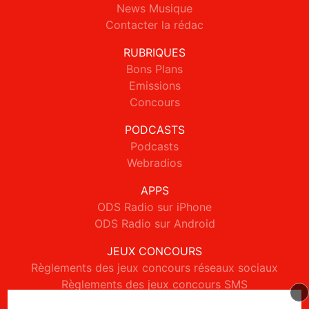
News Musique
Contacter la rédac
RUBRIQUES
Bons Plans
Emissions
Concours
PODCASTS
Podcasts
Webradios
APPS
ODS Radio sur iPhone
ODS Radio sur Android
JEUX CONCOURS
Règlements des jeux concours réseaux sociaux
Règlements des jeux concours SMS
Règlements des jeux concours téléphone et internet