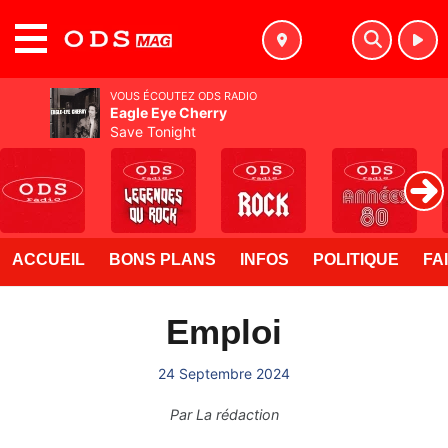
MENU
VOUS ÉCOUTEZ ODS RADIO
Eagle Eye Cherry
Save Tonight
ACCUEIL
BONS PLANS
INFOS
POLITIQUE
FA
Emploi
24 Septembre 2024
Par
La rédaction