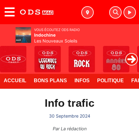
MENU
VOUS ÉCOUTEZ ODS RADIO
Indochine
Les Nouveaux Soleils
ACCUEIL
BONS PLANS
INFOS
POLITIQUE
FA
Info trafic
30 Septembre 2024
Par
La rédaction