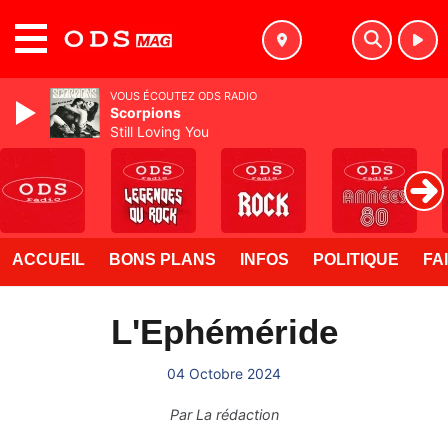
MENU
VOUS ÉCOUTEZ ODS RADIO
Scorpions
Still Loving You
ACCUEIL
BONS PLANS
INFOS
POLITIQUE
FA
L'Ephéméride
04 Octobre 2024
Par
La rédaction