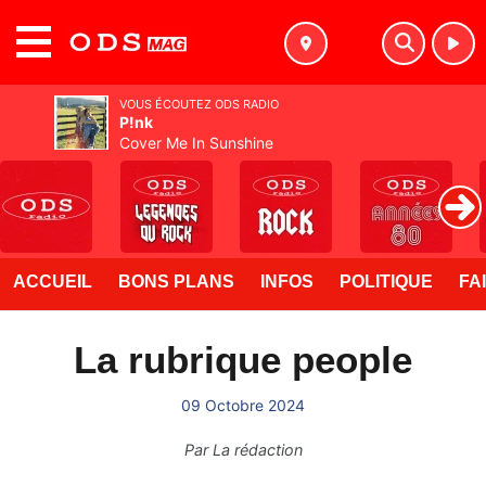
MENU
VOUS ÉCOUTEZ ODS RADIO
P!nk
Cover Me In Sunshine
ACCUEIL
BONS PLANS
INFOS
POLITIQUE
FA
La rubrique people
09 Octobre 2024
Par
La rédaction