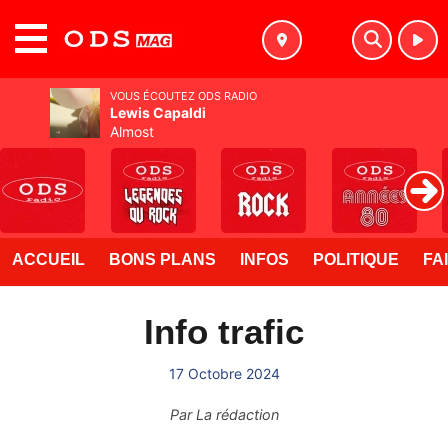
MENU
VOUS ÉCOUTEZ ODS RADIO
Lewis Capaldi
Almost
ACCUEIL
BONS PLANS
INFOS
POLITIQUE
FA
Info trafic
17 Octobre 2024
Par
La rédaction