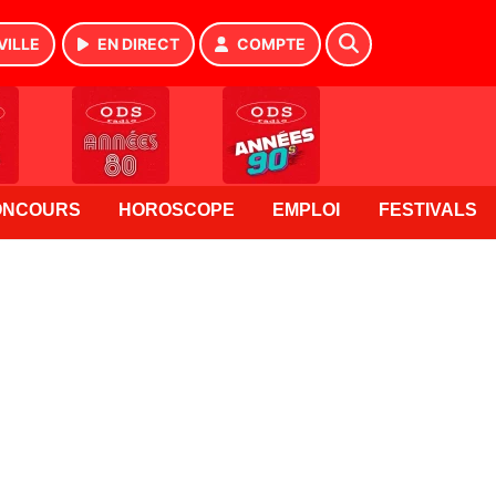
VILLE
EN DIRECT
COMPTE
ONCOURS
HOROSCOPE
EMPLOI
FESTIVALS