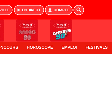
VILLE
EN DIRECT
COMPTE
ONCOURS
HOROSCOPE
EMPLOI
FESTIVALS