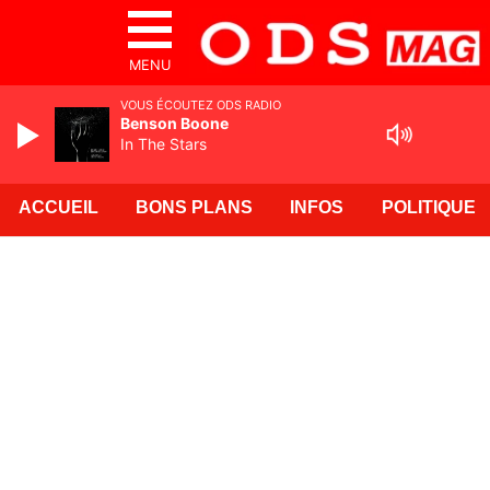
MENU
VOUS ÉCOUTEZ ODS RADIO
Benson Boone
In The Stars
ACCUEIL
BONS PLANS
INFOS
POLITIQUE