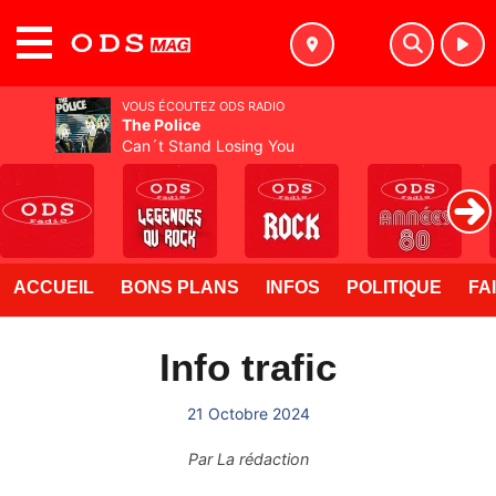
MENU
VOUS ÉCOUTEZ ODS RADIO
The Police
Can´t Stand Losing You
ACCUEIL
BONS PLANS
INFOS
POLITIQUE
FA
Info trafic
21 Octobre 2024
Par
La rédaction