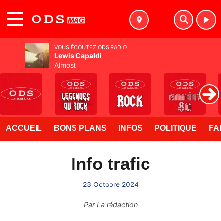
MENU
VOUS ÉCOUTEZ ODS RADIO
Lewis Capaldi
Almost
ACCUEIL
BONS PLANS
INFOS
POLITIQUE
FA
Info trafic
23 Octobre 2024
Par
La rédaction