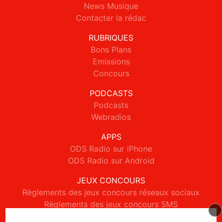
News Musique
Contacter la rédac
RUBRIQUES
Bons Plans
Emissions
Concours
PODCASTS
Podcasts
Webradios
APPS
ODS Radio sur iPhone
ODS Radio sur Android
JEUX CONCOURS
Règlements des jeux concours réseaux sociaux
Règlements des jeux concours SMS
Règlements des jeux concours téléphone et internet