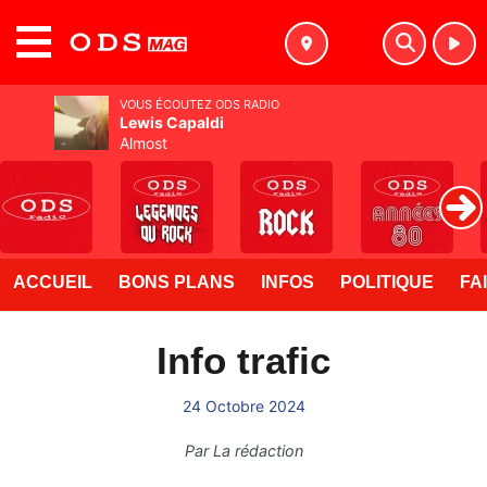
MENU
VOUS ÉCOUTEZ ODS RADIO
Lewis Capaldi
Almost
ACCUEIL
BONS PLANS
INFOS
POLITIQUE
FA
Info trafic
24 Octobre 2024
Par
La rédaction