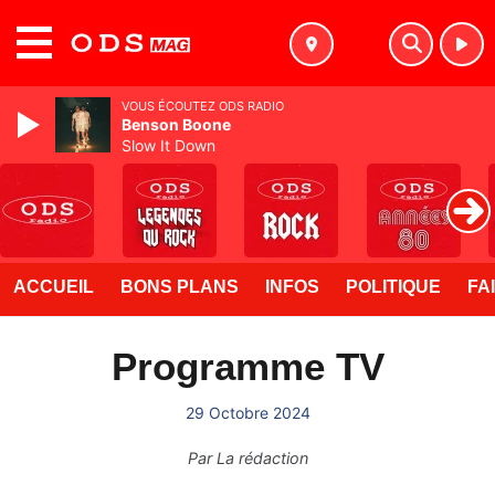
MENU
VOUS ÉCOUTEZ ODS RADIO
Benson Boone
Slow It Down
ACCUEIL
BONS PLANS
INFOS
POLITIQUE
FA
Programme TV
29 Octobre 2024
Par
La rédaction