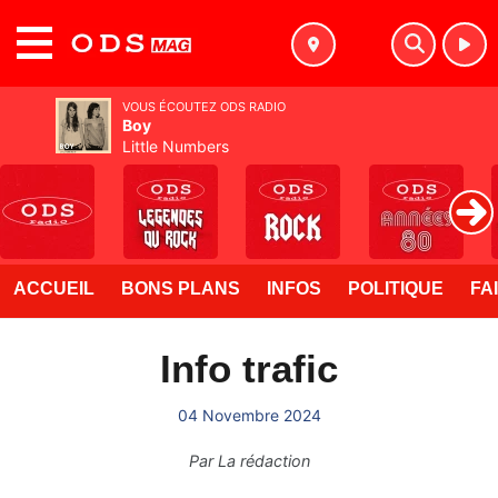
MENU
VOUS ÉCOUTEZ ODS RADIO
Boy
Little Numbers
ACCUEIL
BONS PLANS
INFOS
POLITIQUE
FA
Info trafic
04 Novembre 2024
Par
La rédaction