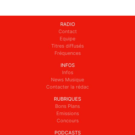
RADIO
Contact
Equipe
Titres diffusés
Fréquences
INFOS
Infos
News Musique
Contacter la rédac
RUBRIQUES
Bons Plans
Emissions
Concours
PODCASTS