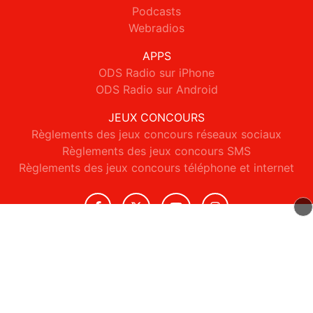
Podcasts
Webradios
APPS
ODS Radio sur iPhone
ODS Radio sur Android
JEUX CONCOURS
Règlements des jeux concours réseaux sociaux
Règlements des jeux concours SMS
Règlements des jeux concours téléphone et internet
© 2026 ODS Radio Tous droits réservés.
Signaler un contenu
-
Mentions légales
-
Politique de cookies
-
Contact