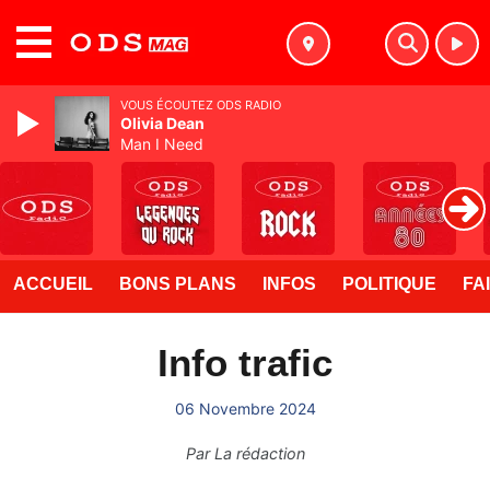
MENU
VOUS ÉCOUTEZ ODS RADIO
Olivia Dean
Man I Need
ACCUEIL
BONS PLANS
INFOS
POLITIQUE
FA
Info trafic
06 Novembre 2024
Par
La rédaction