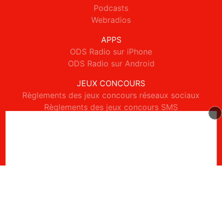
Podcasts
Webradios
APPS
ODS Radio sur iPhone
ODS Radio sur Android
JEUX CONCOURS
Règlements des jeux concours réseaux sociaux
Règlements des jeux concours SMS
Règlements des jeux concours téléphone et internet
© 2026 ODS Radio Tous droits réservés.
Signaler un contenu
-
Mentions légales
-
Politique de cookies
-
Contact