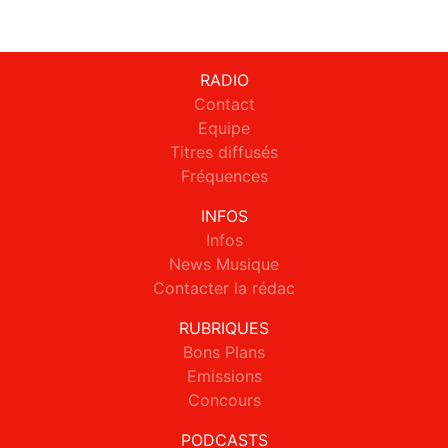
RADIO
Contact
Equipe
Titres diffusés
Fréquences
INFOS
Infos
News Musique
Contacter la rédac
RUBRIQUES
Bons Plans
Emissions
Concours
PODCASTS