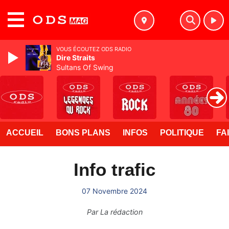
MENU
VOUS ÉCOUTEZ ODS RADIO
Dire Straits
Sultans Of Swing
ACCUEIL
BONS PLANS
INFOS
POLITIQUE
FA
Info trafic
07 Novembre 2024
Par
La rédaction