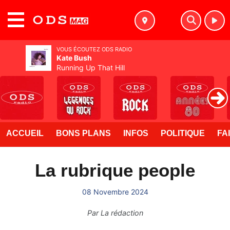
MENU
VOUS ÉCOUTEZ ODS RADIO
Kate Bush
Running Up That Hill
ACCUEIL
BONS PLANS
INFOS
POLITIQUE
FA
La rubrique people
08 Novembre 2024
Par
La rédaction