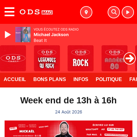
MENU
VOUS ÉCOUTEZ ODS RADIO
Michael Jackson
Beat It
ACCUEIL
BONS PLANS
INFOS
POLITIQUE
FA
Week end de 13h à 16h
24 Août 2026