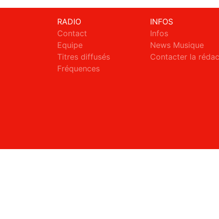
RADIO
INFOS
Contact
Infos
Equipe
News Musique
Titres diffusés
Contacter la réda
Fréquences
S