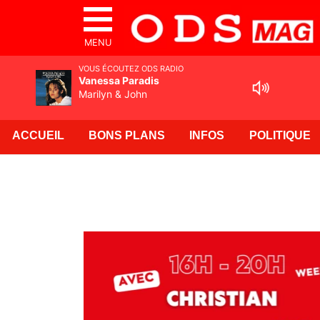
MENU
VOUS ÉCOUTEZ ODS RADIO
Vanessa Paradis
Marilyn & John
ACCUEIL
BONS PLANS
INFOS
POLITIQUE