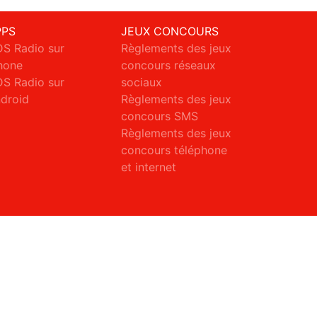
PPS
JEUX CONCOURS
S Radio sur
Règlements des jeux
hone
concours réseaux
S Radio sur
sociaux
droid
Règlements des jeux
concours SMS
Règlements des jeux
concours téléphone
et internet
ct