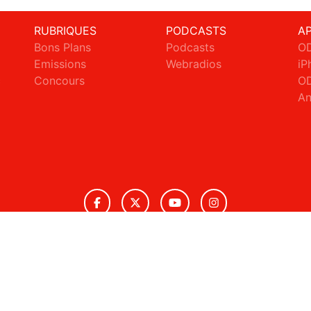
RUBRIQUES
PODCASTS
A
Bons Plans
Podcasts
OD
Emissions
Webradios
iP
c
Concours
OD
An
© 2026 ODS Radio Tous droits réservés.
ignaler un contenu
-
Mentions légales
-
Politique de cookies
-
Conta