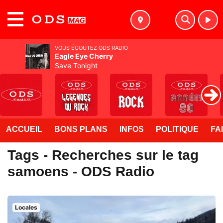
MENU
VOUS ÉCOUTEZ ODS RADIO
Eagle Eye Cherry
Save Tonight
ACCUEIL
BONS PLANS
INFOS
POLITIQUE
FA
Tags - Recherches sur le tag
samoens - ODS Radio
Locales