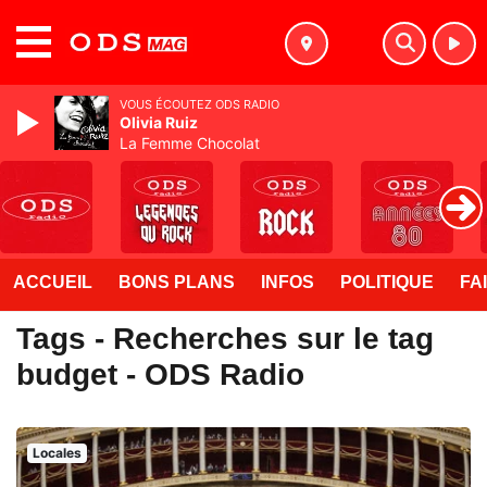
MENU
VOUS ÉCOUTEZ ODS RADIO
Olivia Ruiz
La Femme Chocolat
ACCUEIL
BONS PLANS
INFOS
POLITIQUE
FA
Tags - Recherches sur le tag
budget - ODS Radio
Locales