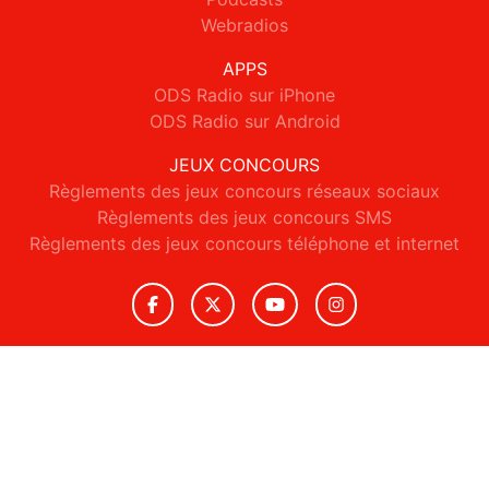
Webradios
APPS
ODS Radio sur iPhone
ODS Radio sur Android
JEUX CONCOURS
Règlements des jeux concours réseaux sociaux
Règlements des jeux concours SMS
Règlements des jeux concours téléphone et internet
© 2026 ODS Radio Tous droits réservés.
Signaler un contenu
-
Mentions légales
-
Politique de cookies
-
Contact