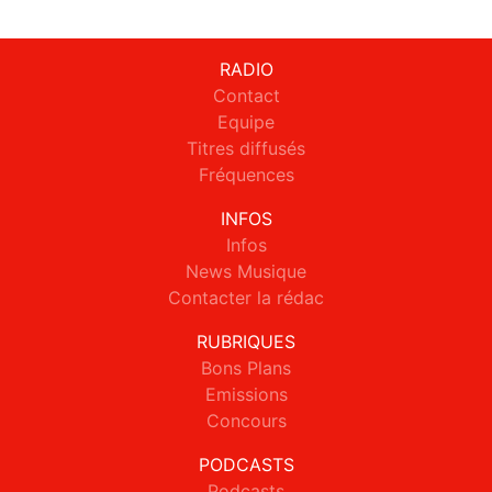
RADIO
Contact
Equipe
Titres diffusés
Fréquences
INFOS
Infos
News Musique
Contacter la rédac
RUBRIQUES
Bons Plans
Emissions
Concours
PODCASTS
Podcasts