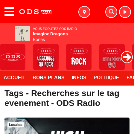
MENU
VOUS ÉCOUTEZ ODS RADIO
Imagine Dragons
Bones
ACCUEIL
BONS PLANS
INFOS
POLITIQUE
FA
Tags - Recherches sur le tag
evenement - ODS Radio
Locales