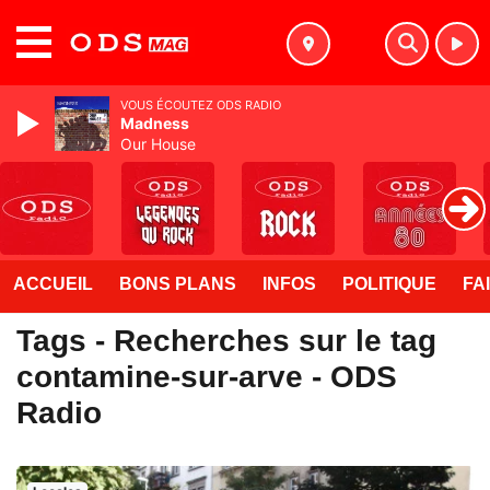
MENU
VOUS ÉCOUTEZ ODS RADIO
Madness
Our House
ACCUEIL
BONS PLANS
INFOS
POLITIQUE
FA
Tags - Recherches sur le tag
contamine-sur-arve - ODS
Radio