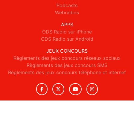
Podcasts
Webradios
APPS
ODS Radio sur iPhone
ODS Radio sur Android
JEUX CONCOURS
Règlements des jeux concours réseaux sociaux
Règlements des jeux concours SMS
Règlements des jeux concours téléphone et internet
© 2026 ODS Radio Tous droits réservés.
Signaler un contenu
-
Mentions légales
-
Politique de cookies
-
Contact