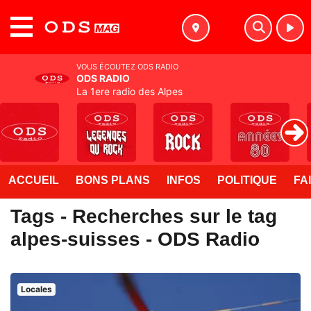
MENU
VOUS ÉCOUTEZ ODS RADIO
ODS RADIO
La 1ere radio des Alpes
ACCUEIL
BONS PLANS
INFOS
POLITIQUE
FA
Tags - Recherches sur le tag
alpes-suisses - ODS Radio
Locales