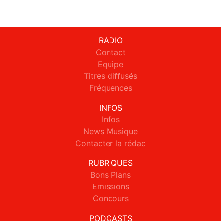
RADIO
Contact
Equipe
Titres diffusés
Fréquences
INFOS
Infos
News Musique
Contacter la rédac
RUBRIQUES
Bons Plans
Emissions
Concours
PODCASTS