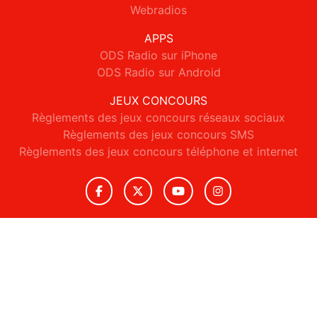
Webradios
APPS
ODS Radio sur iPhone
ODS Radio sur Android
JEUX CONCOURS
Règlements des jeux concours réseaux sociaux
Règlements des jeux concours SMS
Règlements des jeux concours téléphone et internet
© 2026 ODS Radio Tous droits réservés.
Signaler un contenu
-
Mentions légales
-
Politique de cookies
-
Contact