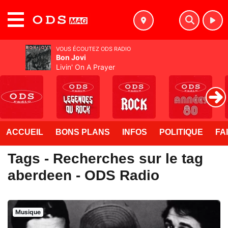
MENU
VOUS ÉCOUTEZ ODS RADIO
Bon Jovi
Livin' On A Prayer
ACCUEIL
BONS PLANS
INFOS
POLITIQUE
FA
Tags - Recherches sur le tag
aberdeen - ODS Radio
Musique