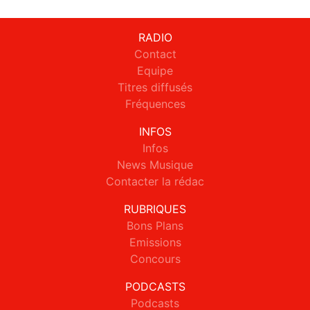
RADIO
Contact
Equipe
Titres diffusés
Fréquences
INFOS
Infos
News Musique
Contacter la rédac
RUBRIQUES
Bons Plans
Emissions
Concours
PODCASTS
Podcasts