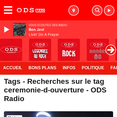
MENU
VOUS ÉCOUTEZ ODS RADIO
Bon Jovi
Livin' On A Prayer
ACCUEIL
BONS PLANS
INFOS
POLITIQUE
FA
Tags - Recherches sur le tag
ceremonie-d-ouverture - ODS
Radio