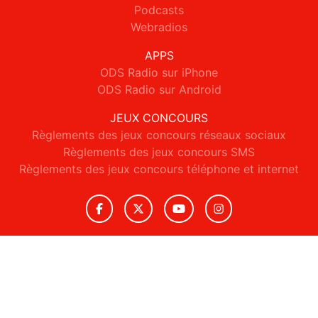
Podcasts
Webradios
APPS
ODS Radio sur iPhone
ODS Radio sur Android
JEUX CONCOURS
Règlements des jeux concours réseaux sociaux
Règlements des jeux concours SMS
Règlements des jeux concours téléphone et internet
© 2026 ODS Radio Tous droits réservés.
Signaler un contenu
-
Mentions légales
-
Politique de cookies
-
Contact