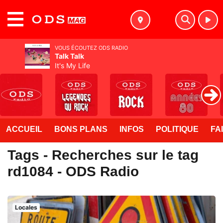
MENU
VOUS ÉCOUTEZ ODS RADIO
Talk Talk
It's My Life
ACCUEIL
BONS PLANS
INFOS
POLITIQUE
FA
Tags - Recherches sur le tag
rd1084 - ODS Radio
Locales