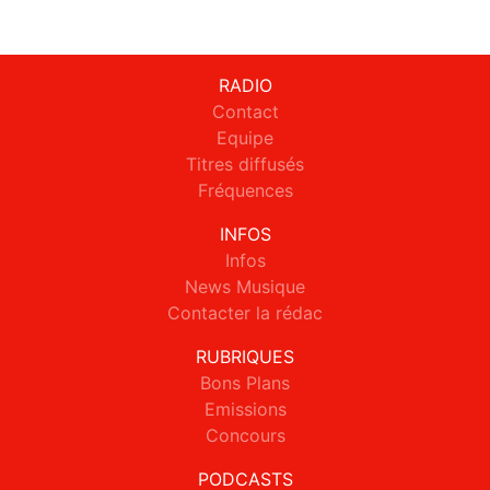
RADIO
Contact
Equipe
Titres diffusés
Fréquences
INFOS
Infos
News Musique
Contacter la rédac
RUBRIQUES
Bons Plans
Emissions
Concours
PODCASTS