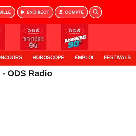
VILLE
EN DIRECT
COMPTE
ONCOURS
HOROSCOPE
EMPLOI
FESTIVALS
e - ODS Radio