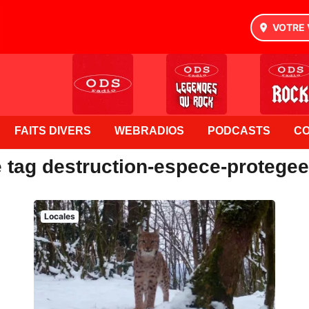
VOTRE 
FAITS DIVERS
WEBRADIOS
PODCASTS
C
e tag destruction-espece-protege
Locales