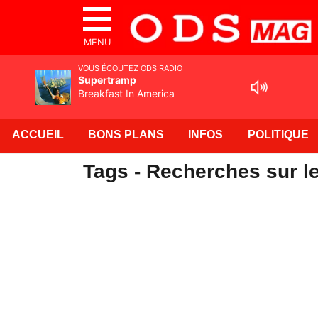
MENU
VOUS ÉCOUTEZ ODS RADIO
Supertramp
Breakfast In America
ACCUEIL
BONS PLANS
INFOS
POLITIQUE
Tags - Recherches sur l