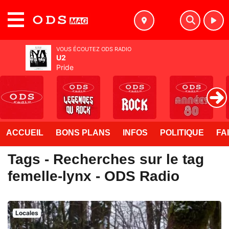
MENU
VOUS ÉCOUTEZ ODS RADIO
U2
Pride
ACCUEIL
BONS PLANS
INFOS
POLITIQUE
FA
Tags - Recherches sur le tag
femelle-lynx - ODS Radio
Locales