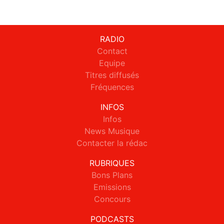
RADIO
Contact
Equipe
Titres diffusés
Fréquences
INFOS
Infos
News Musique
Contacter la rédac
RUBRIQUES
Bons Plans
Emissions
Concours
PODCASTS