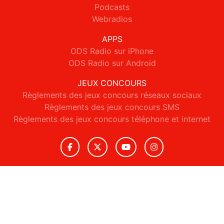
Podcasts
Webradios
APPS
ODS Radio sur iPhone
ODS Radio sur Android
JEUX CONCOURS
Règlements des jeux concours réseaux sociaux
Règlements des jeux concours SMS
Règlements des jeux concours téléphone et internet
© 2026 ODS Radio Tous droits réservés.
Signaler un contenu
-
Mentions légales
-
Politique de cookies
-
Contact