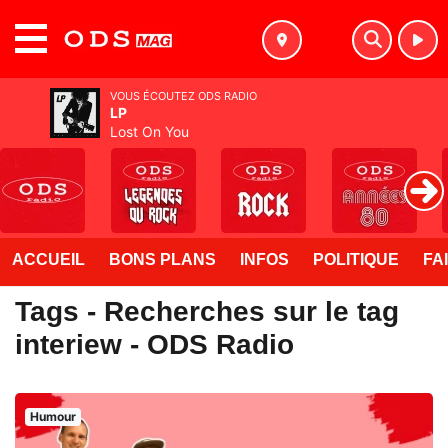
MENU
VOUS ÉCOUTEZ ODS RADIO
LP
Lost On You
ACCUEIL
BONS PLANS
INFOS
POLITIQUE
FA
Tags - Recherches sur le tag
interiew - ODS Radio
Humour