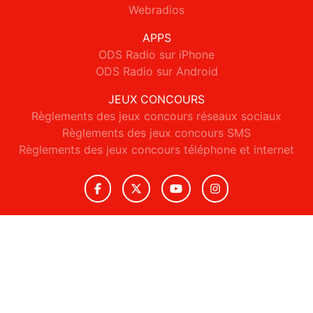
Webradios
APPS
ODS Radio sur iPhone
ODS Radio sur Android
JEUX CONCOURS
Règlements des jeux concours réseaux sociaux
Règlements des jeux concours SMS
Règlements des jeux concours téléphone et internet
© 2026 ODS Radio Tous droits réservés.
Signaler un contenu
-
Mentions légales
-
Politique de cookies
-
Contact