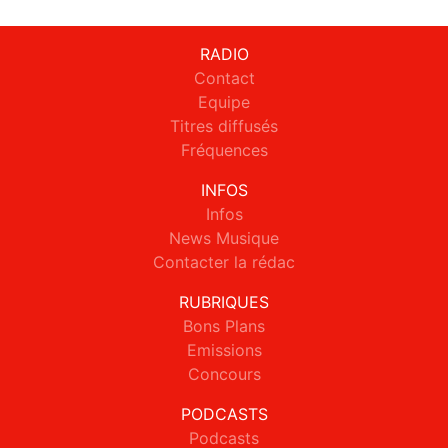
RADIO
Contact
Equipe
Titres diffusés
Fréquences
INFOS
Infos
News Musique
Contacter la rédac
RUBRIQUES
Bons Plans
Emissions
Concours
PODCASTS
Podcasts