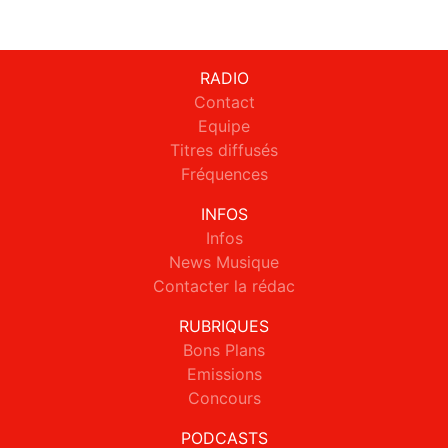
RADIO
Contact
Equipe
Titres diffusés
Fréquences
INFOS
Infos
News Musique
Contacter la rédac
RUBRIQUES
Bons Plans
Emissions
Concours
PODCASTS