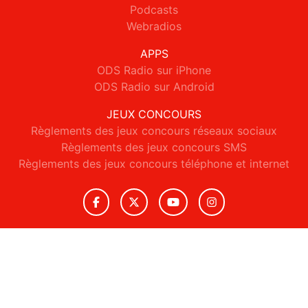
Podcasts
Webradios
APPS
ODS Radio sur iPhone
ODS Radio sur Android
JEUX CONCOURS
Règlements des jeux concours réseaux sociaux
Règlements des jeux concours SMS
Règlements des jeux concours téléphone et internet
© 2026 ODS Radio Tous droits réservés.
Signaler un contenu
-
Mentions légales
-
Politique de cookies
-
Contact