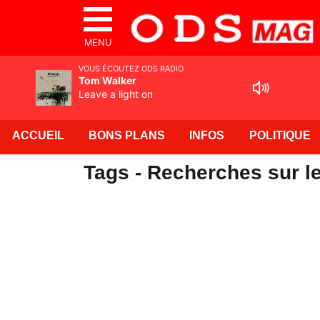
MENU
VOUS ÉCOUTEZ ODS RADIO
Tom Walker
Leave a light on
ACCUEIL
BONS PLANS
INFOS
POLITIQUE
Tags - Recherches sur le