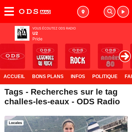
MENU
VOUS ÉCOUTEZ ODS RADIO
U2
Pride
ACCUEIL
BONS PLANS
INFOS
POLITIQUE
FA
Tags - Recherches sur le tag
challes-les-eaux - ODS Radio
Locales