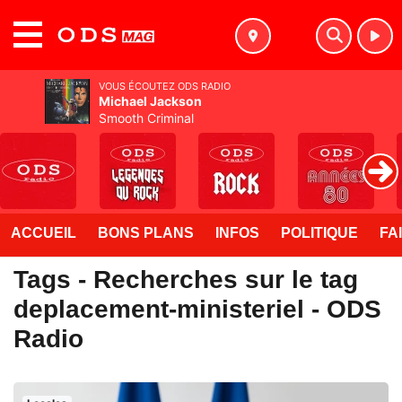
MENU
VOUS ÉCOUTEZ ODS RADIO
Michael Jackson
Smooth Criminal
ACCUEIL
BONS PLANS
INFOS
POLITIQUE
FA
Tags - Recherches sur le tag
deplacement-ministeriel - ODS
Radio