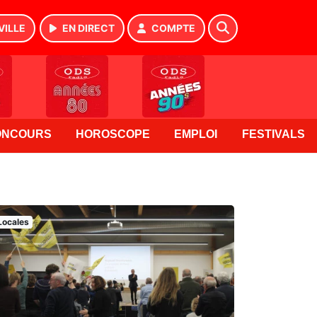
VILLE
EN DIRECT
COMPTE
ONCOURS
HOROSCOPE
EMPLOI
FESTIVALS
Locales