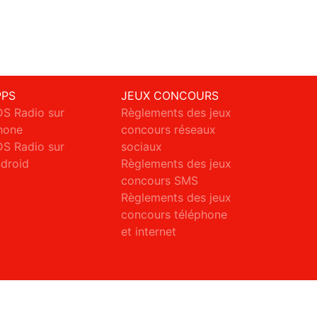
PPS
JEUX CONCOURS
S Radio sur
Règlements des jeux
hone
concours réseaux
S Radio sur
sociaux
droid
Règlements des jeux
concours SMS
Règlements des jeux
concours téléphone
et internet