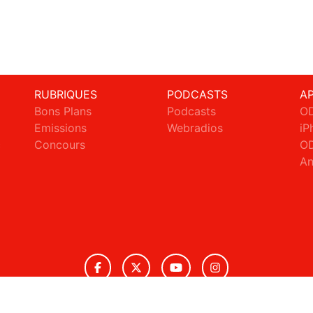
RUBRIQUES
PODCASTS
A
Bons Plans
Podcasts
OD
Emissions
Webradios
iP
c
Concours
OD
An