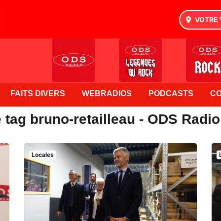
VOTRE 
FAITS DIVERS
WEBRADIOS
PODCASTS
C
 tag bruno-retailleau - ODS Radio
Locales