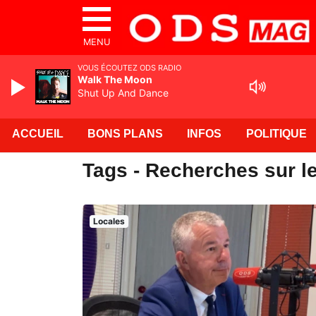
MENU
VOUS ÉCOUTEZ ODS RADIO
Walk The Moon
Shut Up And Dance
ACCUEIL
BONS PLANS
INFOS
POLITIQUE
Tags - Recherches sur le
Locales