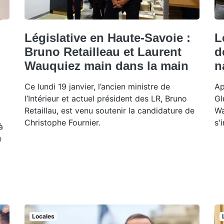
Législative en Haute-Savoie :
L
Bruno Retailleau et Laurent
d
Wauquiez main dans la main
n
Ce lundi 19 janvier, l’ancien ministre de
Ap
l’Intérieur et actuel président des LR, Bruno
Gl
Retaillau, est venu soutenir la candidature de
Wa
Christophe Fournier.
s'
à
e
Locales