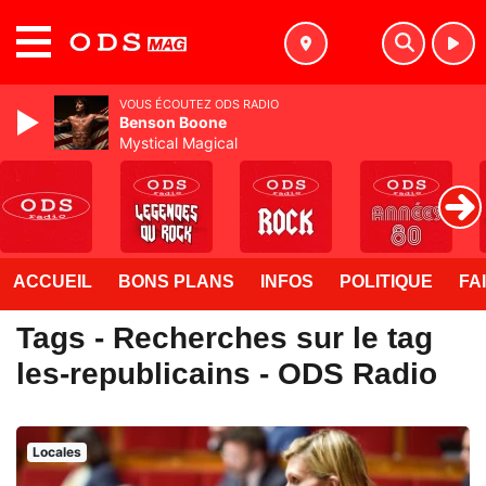
MENU
VOUS ÉCOUTEZ ODS RADIO
Benson Boone
Mystical Magical
ACCUEIL
BONS PLANS
INFOS
POLITIQUE
FA
Tags - Recherches sur le tag
les-republicains - ODS Radio
Locales