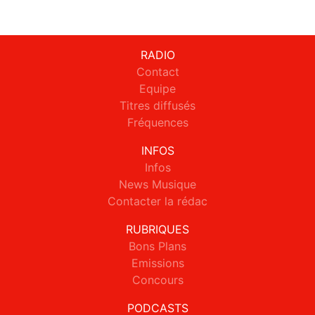
RADIO
Contact
Equipe
Titres diffusés
Fréquences
INFOS
Infos
News Musique
Contacter la rédac
RUBRIQUES
Bons Plans
Emissions
Concours
PODCASTS