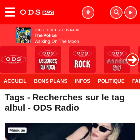
MENU
VOUS ÉCOUTEZ ODS RADIO
The Police
Walking On The Moon
ACCUEIL
BONS PLANS
INFOS
POLITIQUE
FA
Tags - Recherches sur le tag
albul - ODS Radio
Musique