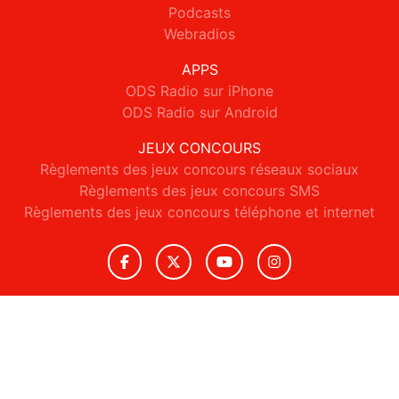
Podcasts
Webradios
APPS
ODS Radio sur iPhone
ODS Radio sur Android
JEUX CONCOURS
Règlements des jeux concours réseaux sociaux
Règlements des jeux concours SMS
Règlements des jeux concours téléphone et internet
© 2026 ODS Radio Tous droits réservés.
Signaler un contenu
-
Mentions légales
-
Politique de cookies
-
Contact