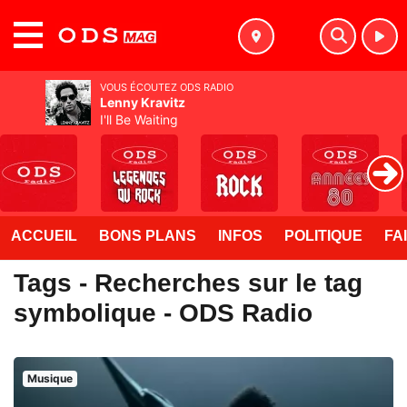
MENU
VOUS ÉCOUTEZ ODS RADIO
Lenny Kravitz
I'll Be Waiting
ACCUEIL
BONS PLANS
INFOS
POLITIQUE
FA
Tags - Recherches sur le tag
symbolique - ODS Radio
Musique