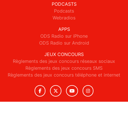
PODCASTS
Podcasts
Webradios
APPS
ODS Radio sur iPhone
ODS Radio sur Android
JEUX CONCOURS
Règlements des jeux concours réseaux sociaux
Règlements des jeux concours SMS
Règlements des jeux concours téléphone et internet
© 2026 ODS Radio Tous droits réservés.
Signaler un contenu
-
Mentions légales
-
Politique de cookies
-
Contact