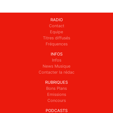
RADIO
Contact
Equipe
Titres diffusés
Fréquences
INFOS
Infos
News Musique
Contacter la rédac
RUBRIQUES
Bons Plans
Emissions
Concours
PODCASTS