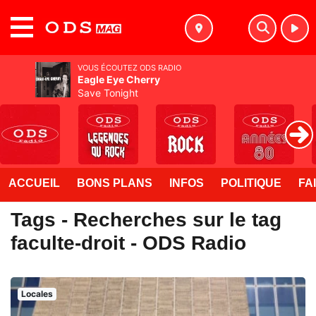
MENU
VOUS ÉCOUTEZ ODS RADIO
Eagle Eye Cherry
Save Tonight
ACCUEIL
BONS PLANS
INFOS
POLITIQUE
FA
Tags - Recherches sur le tag
faculte-droit - ODS Radio
Locales