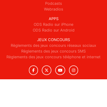
Podcasts
Webradios
APPS
ODS Radio sur iPhone
ODS Radio sur Android
JEUX CONCOURS
Règlements des jeux concours réseaux sociaux
Règlements des jeux concours SMS
Règlements des jeux concours téléphone et internet
© 2026 ODS Radio Tous droits réservés.
Signaler un contenu
-
Mentions légales
-
Politique de cookies
-
Contact