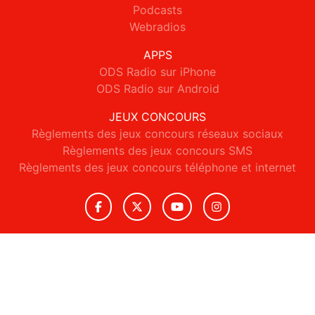
Podcasts
Webradios
APPS
ODS Radio sur iPhone
ODS Radio sur Android
JEUX CONCOURS
Règlements des jeux concours réseaux sociaux
Règlements des jeux concours SMS
Règlements des jeux concours téléphone et internet
© 2026 ODS Radio Tous droits réservés.
Signaler un contenu
-
Mentions légales
-
Politique de cookies
-
Contact