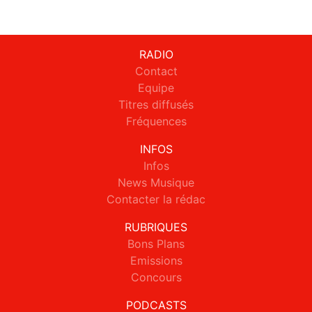
RADIO
Contact
Equipe
Titres diffusés
Fréquences
INFOS
Infos
News Musique
Contacter la rédac
RUBRIQUES
Bons Plans
Emissions
Concours
PODCASTS