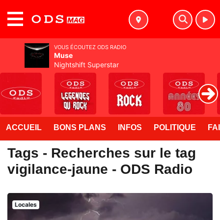
MENU
VOUS ÉCOUTEZ ODS RADIO
Muse
Nightshift Superstar
ACCUEIL
BONS PLANS
INFOS
POLITIQUE
FA
Tags - Recherches sur le tag
vigilance-jaune - ODS Radio
Locales