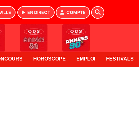
VILLE
EN DIRECT
COMPTE
ONCOURS
HOROSCOPE
EMPLOI
FESTIVALS