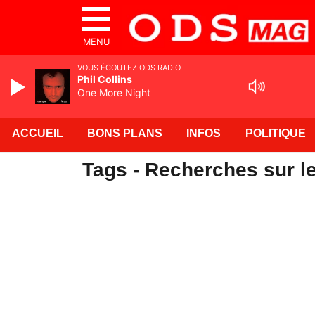
MENU
VOUS ÉCOUTEZ ODS RADIO
Phil Collins
One More Night
ACCUEIL
BONS PLANS
INFOS
POLITIQUE
Tags - Recherches sur le 