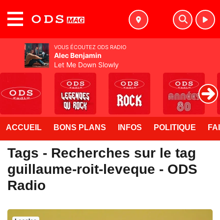
MENU
VOUS ÉCOUTEZ ODS RADIO
Alec Benjamin
Let Me Down Slowly
ACCUEIL
BONS PLANS
INFOS
POLITIQUE
FA
Tags - Recherches sur le tag
guillaume-roit-leveque - ODS
Radio