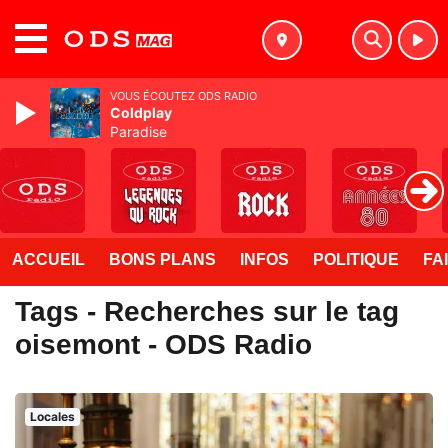
MENU
VOUS ÉCOUTEZ ODS RADIO
Coldplay
Paradise
ACCUEIL
BONS PLANS
INFOS
POLITIQUE
FA
Tags - Recherches sur le tag
oisemont - ODS Radio
Locales